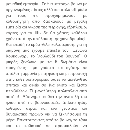
μοναδική εμπειρία. Σε ένα υπέροχο βουνό με
οργανωμένες πίστες αλλά και πολύ off piste
για τους πιο προχωρημένους, με
καθοδήγηση από δασκάλους με μεγάλη
εμπειρία και γνώση της περιοχής, εξοπλισμό,
κάρτες για τα lift, δε θα χάσεις καθόλου
χρόνο από την απόλαυση της χιονοδρομίας!
Και επειδή το κρύο θέλει καλοπέραση, για τη
διαμονή μας έχουμε επιλέξει τον Ξενώνα
Κουκουνάρι, το "λουλούδι του βουνού". Ο
μικρός ξενώνας με τα 5 δωμάτια είναι
φτιαγμένος με γούστο και αγάπη, σε
απόλυτη αρμονία με τη φύση και με προσοχή
στην κάθε λεπτομέρεια, ώστε να αισθανθείς
σπιτικά και οικεία σε ένα άνετο και ζεστό
περιβάλλον. Τί μεγαλύτερη πολυτέλεια από
αυτό ;! Ξύπνημα με θέα την ανατολή του
ήλιου από τις βουνοκορφές, άπλετο φώς,
καθαρός αέρας και ένα γευστικό και
δυναμωτικό πρωινό για να ξεκινήσουμε τη
μέρα. Επιστρέφοντας από το βουνό, το τζάκι
και το καθιστικό σε προσκαλούν να